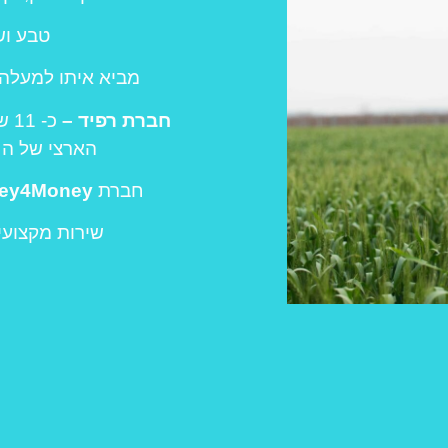
טבע וש
מביא איתו למעלה מ- 25 שנות ניסיון בעולם
חברת רפיד –
הארצי של הח
חברת
ey4Money
שירות מקצועי